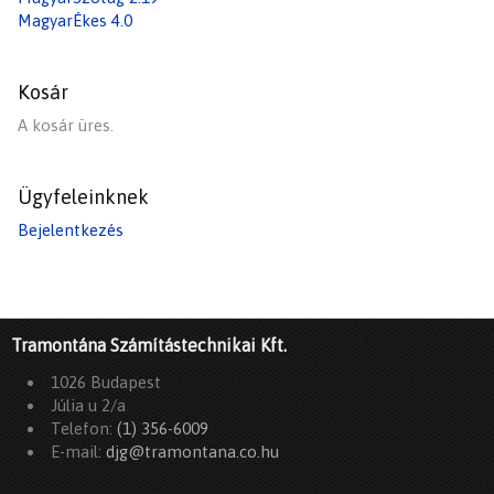
MagyarÉkes 4.0
Kosár
A kosár üres.
Ügyfeleinknek
Bejelentkezés
Tramontána Számítástechnikai Kft.
1026 Budapest
Júlia u 2/a
Telefon:
(1) 356-6009
E-mail:
djg@tramontana.co.hu