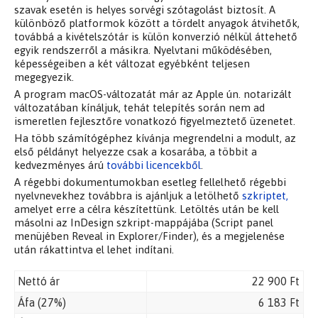
szavak esetén is helyes sorvégi szótagolást biztosít. A
különböző platformok között a tördelt anyagok átvihetők,
továbbá a kivételszótár is külön konverzió nélkül áttehető
egyik rendszerről a másikra. Nyelvtani működésében,
képességeiben a két változat egyébként teljesen
megegyezik.
A program macOS-változatát már az Apple ún. notarizált
változatában kínáljuk, tehát telepítés során nem ad
ismeretlen fejlesztőre vonatkozó figyelmeztető üzenetet.
Ha több számítógéphez kívánja megrendelni a modult, az
első példányt helyezze csak a kosarába, a többit a
kedvezményes árú
további licencekből
.
A régebbi dokumentumokban esetleg fellelhető régebbi
nyelvnevekhez továbbra is ajánljuk a letölhető
szkriptet,
amelyet erre a célra készítettünk. Letöltés után be kell
másolni az InDesign szkript-mappájába (Script panel
menüjében Reveal in Explorer/Finder), és a megjelenése
után rákattintva el lehet indítani.
Nettó ár
22 900 Ft
Áfa (27%)
6 183 Ft