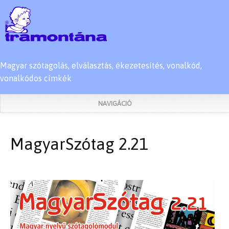
Magyar szótagolás, elválasztás, ékezetesítés, vonalkód,
vonalkódos címkék
NAVIGÁCIÓ
MagyarSzótag 2.21